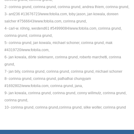
2- corinna grund, corinna grund, corinna grund,
andrea thiem, corinna grund,
3- ant236 #13676723/www.fotolia.com, toby jason,
jan kowala, doreen
salcher #7566643/www.fotolia.com, corinna grund,
4- carl-w. röhrig,
westend61 #54999084/www.fotolia.com, corinna grund,
corinna grund, corinna grund,
5- corinna grund, jan kowala, michael schoner, corinna grund,
mak
#4319720/www.fotolia.com,
6- jan kowala, dörte siekmann, corinna grund,
roberto marchetti, corinna
grund,
7- jan bily, corinna grund,
corinna grund, corinna grund, michael schoner
8- corinna grund,
corinna grund, pathathai chungyam
#1692802/www.fotolia.com, corinna grund, jana,
9- jan kowala, corinna grund, corinna grund, conny willmutz,
corinna grund,
corinna grund,
10- corinna grund, corinna grund,corinna grund, silke wolter, corinna grund