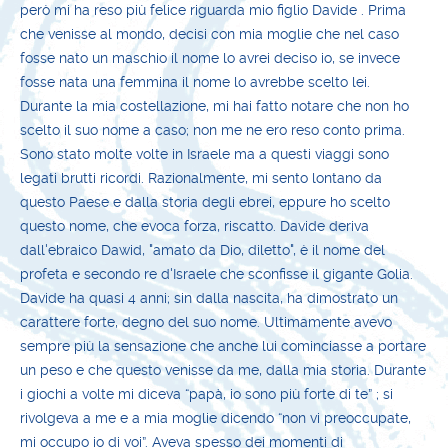
però mi ha reso più felice riguarda mio figlio Davide . Prima
che venisse al mondo, decisi con mia moglie che nel caso
fosse nato un maschio il nome lo avrei deciso io, se invece
fosse nata una femmina il nome lo avrebbe scelto lei.
Durante la mia costellazione, mi hai fatto notare che non ho
scelto il suo nome a caso; non me ne ero reso conto prima.
Sono stato molte volte in Israele ma a questi viaggi sono
legati brutti ricordi. Razionalmente, mi sento lontano da
questo Paese e dalla storia degli ebrei, eppure ho scelto
questo nome, che evoca forza, riscatto. Davide deriva
dall'ebraico Dawid, "amato da Dio, diletto", è il nome del
profeta e secondo re d'Israele che sconfisse il gigante Golia.
Davide ha quasi 4 anni; sin dalla nascita, ha dimostrato un
carattere forte, degno del suo nome. Ultimamente avevo
sempre più la sensazione che anche lui cominciasse a portare
un peso e che questo venisse da me, dalla mia storia. Durante
i giochi a volte mi diceva “papà, io sono più forte di te” ; si
rivolgeva a me e a mia moglie dicendo “non vi preoccupate,
mi occupo io di voi”. Aveva spesso dei momenti di