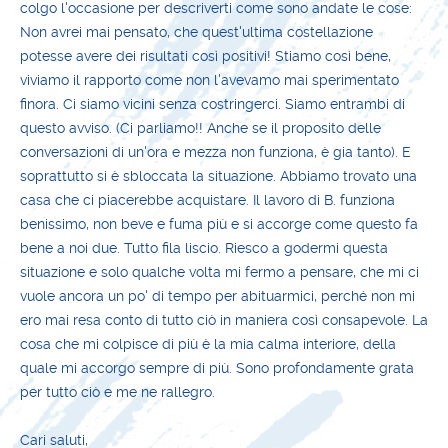
colgo l'occasione per descriverti come sono andate le cose:
Non avrei mai pensato, che quest'ultima costellazione
potesse avere dei risultati così positivi! Stiamo così bene,
viviamo il rapporto come non l'avevamo mai sperimentato
finora. Ci siamo vicini senza costringerci. Siamo entrambi di
questo avviso. (Ci parliamo!! Anche se il proposito delle
conversazioni di un'ora e mezza non funziona, è gia tanto). E
soprattutto si è sbloccata la situazione. Abbiamo trovato una
casa che ci piacerebbe acquistare. Il lavoro di B. funziona
benissimo, non beve e fuma più e si accorge come questo fa
bene a noi due. Tutto fila liscio. Riesco a godermi questa
situazione e solo qualche volta mi fermo a pensare, che mi ci
vuole ancora un po' di tempo per abituarmici, perché non mi
ero mai resa conto di tutto ciò in maniera così consapevole. La
cosa che mi colpisce di più è la mia calma interiore, della
quale mi accorgo sempre di più. Sono profondamente grata
per tutto ciò e me ne rallegro.
Cari saluti,