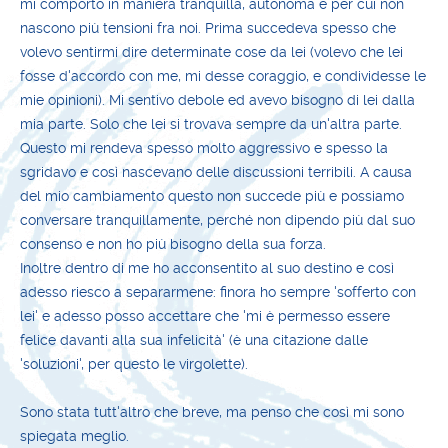
mi comporto in maniera tranquilla, autonoma e per cui non
nascono più tensioni fra noi. Prima succedeva spesso che
volevo sentirmi dire determinate cose da lei (volevo che lei
fosse d'accordo con me, mi desse coraggio, e condividesse le
mie opinioni). Mi sentivo debole ed avevo bisogno di lei dalla
mia parte. Solo che lei si trovava sempre da un'altra parte.
Questo mi rendeva spesso molto aggressivo e spesso la
sgridavo e così nascevano delle discussioni terribili. A causa
del mio cambiamento questo non succede più e possiamo
conversare tranquillamente, perché non dipendo più dal suo
consenso e non ho più bisogno della sua forza.
Inoltre dentro di me ho acconsentito al suo destino e così
adesso riesco a separarmene: finora ho sempre 'sofferto con
lei' e adesso posso accettare che 'mi è permesso essere
felice davanti alla sua infelicità' (è una citazione dalle
'soluzioni', per questo le virgolette).
Sono stata tutt'altro che breve, ma penso che così mi sono
spiegata meglio.