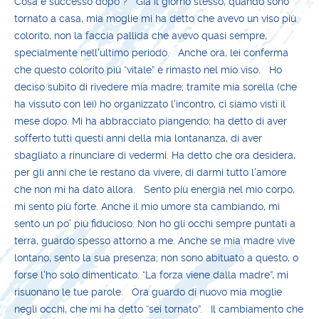
Cosa è successo dopo ? Già il giorno stesso, quando sono
tornato a casa, mia moglie mi ha detto che avevo un viso più
colorito, non la faccia pallida che avevo quasi sempre,
specialmente nell'ultimo periodo. Anche ora, lei conferma
che questo colorito più “vitale” è rimasto nel mio viso. Ho
deciso subito di rivedere mia madre; tramite mia sorella (che
ha vissuto con lei) ho organizzato l'incontro, ci siamo visti il
mese dopo. Mi ha abbracciato piangendo; ha detto di aver
sofferto tutti questi anni della mia lontananza, di aver
sbagliato a rinunciare di vedermi. Ha detto che ora desidera,
per gli anni che le restano da vivere, di darmi tutto l'amore
che non mi ha dato allora. Sento più energia nel mio corpo,
mi sento più forte. Anche il mio umore sta cambiando, mi
sento un po' più fiducioso. Non ho gli occhi sempre puntati a
terra, guardo spesso attorno a me. Anche se mia madre vive
lontano, sento la sua presenza; non sono abituato a questo, o
forse l'ho solo dimenticato. “La forza viene dalla madre”, mi
risuonano le tue parole. Ora guardo di nuovo mia moglie
negli occhi, che mi ha detto “sei tornato”. Il cambiamento che