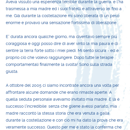
Aveva vissuto una esperienza terribile durante la guerra, e l'ha
trasmessa a mia madre ed i suoi fratelli e attraverso lei fino a
me. Già durante la costellazione mi sono liberata di un peso
enorme e provavo una sensazione fortissima di liberazione.
E' durata ancora qualche giorno, ma diventavo sempre più
coraggiosa e oggi posso dire di aver vinto la mia paura e di
sentire la terra forte sotto i miei piedi. Mi sento sicura - ed è
proprio ciò che volevo raggiungere. Dopo tutte le terapie
comportamentali finalmente la svolta! Sono sulla strada
giusta.
A ottobre del 2005 ci siamo incontrate ancora una volta per
affrontare alcune domande che erano rimaste aperte. A
quella seduta personale avevamo invitato mia madre. E là è
successo l'incredibile: senza che gliene avessi parlato, mia
madre raccontò la stessa storia che era venuta a galla
durante la costellazione e con ciò mi ha dato la prova che era
veramente successo. Questo per me è stato la conferma che