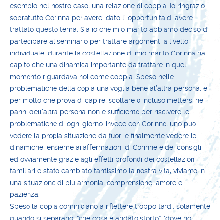
esempio nel nostro caso, una relazione di coppia. Io ringrazio
sopratutto Corinna per averci dato l’ opportunita di avere
trattato questo tema. Sia io che mio marito abbiamo deciso di
partecipare al seminario per trattare argomenti a livello
individuale, durante la costellazione di mio marito Corinna ha
capito che una dinamica importante da trattare in quel
momento riguardava noi come coppia. Speso nelle
problematiche della copia una voglia bene al’altra persona, e
per molto che prova di capire, scoltare o incluso mettersi nei
panni dell’altra persona non e sufficiente per risolvere le
problematiche di ogni giorno..invece con Corinne, uno puo
vedere la propia situazione da fuori e finalmente vedere le
dinamiche, ensieme ai affermazioni di Corinne e dei consigli
ed ovviamente grazie agli effetti profondi dei costellazioni
familiari e stato cambiato tantissimo la nostra vita, viviamo in
una situazione di piu armonia, comprensione, amore e
pazienza.
Speso la copia cominiciano a riflettere troppo tardi, solamente
quando si separano: “che cosa e andato storto”, “dove ho