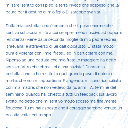
mi sarei sentito con i piedi a terra invece che sospeso, che la
paura per il destino di mio figlio D. sarebbe svanita.
Dalla mia costellazione è emerso che il peso enorme che
sentivo schiacciarmi (e a cui sempre meno riuscivo ad opporre
resistenza) viene dalla seconda moglie di mio padre (ebrea
israeliana) e attraverso di lei dall'olocausto. E' stata molto
dura e violenta con i miei fratelli ed in particolare con me.
Ripenso ad una battuta che mio fratello maggiore ha detto
spesso: “altro che ebrea, lei è una nazista”. Durante la
costellazione le ho restituito quel grande peso di dolore e
morte, che non mi appartiene. Piangendo, mi sono riconciliato
con mia madre, che non vedevo da 34 anni. Al termine del
seminario, quando hai chiesto a tutti un feedback sul lavoro
svolto, ho detto che mi sentivo molto scosso ma finalmente
fiducioso. Tu mi hai risposto che il coraggio sarebbe venuto un
po' alla volta, col tempo.