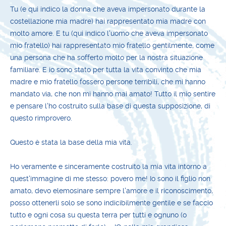
Tu (e qui indico la donna che aveva impersonato durante la
costellazione mia madre) hai rappresentato mia madre con
molto amore. E tu (qui indico l'uomo che aveva impersonato
mio fratello) hai rappresentato mio fratello gentilmente, come
una persona che ha sofferto molto per la nostra situazione
familiare. E io sono stato per tutta la vita convinto che mia
madre e mio fratello fossero persone terribili, che mi hanno
mandato via, che non mi hanno mai amato! Tutto il mio sentire
e pensare l'ho costruito sulla base di questa supposizione, di
questo rimprovero.
Questo è stata la base della mia vita.
Ho veramente e sinceramente costruito la mia vita intorno a
quest'immagine di me stesso: povero me! Io sono il figlio non
amato, devo elemosinare sempre l'amore e il riconoscimento,
posso ottenerli solo se sono indicibilmente gentile e se faccio
tutto e ogni cosa su questa terra per tutti e ognuno (o