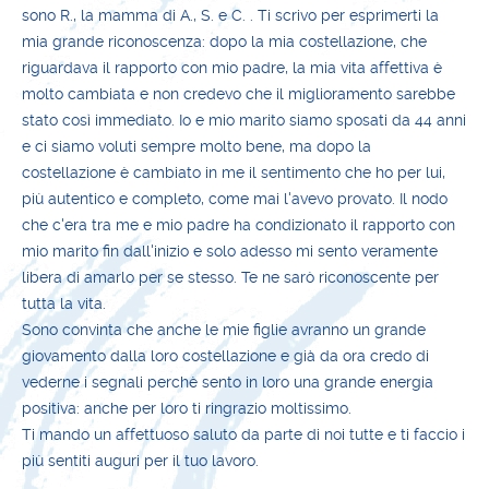
sono R., la mamma di A., S. e C. . Ti scrivo per esprimerti la
mia grande riconoscenza: dopo la mia costellazione, che
riguardava il rapporto con mio padre, la mia vita affettiva è
molto cambiata e non credevo che il miglioramento sarebbe
stato così immediato. Io e mio marito siamo sposati da 44 anni
e ci siamo voluti sempre molto bene, ma dopo la
costellazione è cambiato in me il sentimento che ho per lui,
più autentico e completo, come mai l'avevo provato. Il nodo
che c'era tra me e mio padre ha condizionato il rapporto con
mio marito fin dall'inizio e solo adesso mi sento veramente
libera di amarlo per se stesso. Te ne sarò riconoscente per
tutta la vita.
Sono convinta che anche le mie figlie avranno un grande
giovamento dalla loro costellazione e già da ora credo di
vederne i segnali perchè sento in loro una grande energia
positiva: anche per loro ti ringrazio moltissimo.
Ti mando un affettuoso saluto da parte di noi tutte e ti faccio i
più sentiti auguri per il tuo lavoro.